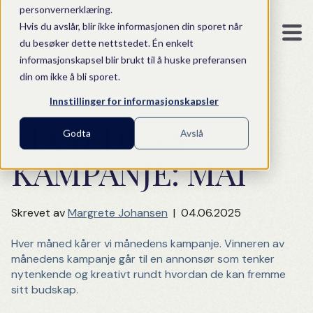
personvernerklæring.
Hvis du avslår, blir ikke informasjonen din sporet når
du besøker dette nettstedet. Én enkelt
informasjonskapsel blir brukt til å huske preferansen
din om ikke å bli sporet.
Innstillinger for informasjonskapsler
MÅNEDENS
Godta
Avslå
KAMPANJE: MAI
Skrevet av
Margrete Johansen
|
04.06.2025
Hver måned kårer vi månedens kampanje. Vinneren av
månedens kampanje går til en annonsør som tenker
nytenkende og kreativt rundt hvordan de kan fremme
sitt budskap.