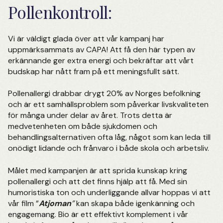
Pollenkontroll:
Vi är väldigt glada över att vår kampanj har
uppmärksammats av CAPA! Att få den här typen av
erkännande ger extra energi och bekräftar att vårt
budskap har nått fram på ett meningsfullt sätt.
Pollenallergi drabbar drygt 20%
av Norges befolkning
och är ett samhällsproblem som påverkar livskvaliteten
för många under delar av året. Trots detta är
medvetenheten om både sjukdomen och
behandlingsalternativen ofta låg, något som kan leda till
onödigt lidande och frånvaro i både skola och arbetsliv.
Målet med kampanjen är att sprida kunskap kring
pollenallergi och att det finns hjälp att få. Med sin
humoristiska ton och underliggande allvar hoppas vi att
vår film ”
Atjoman
”
kan skapa både igenkänning och
engagemang. Bio är ett effektivt komplement i vår