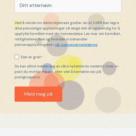
Ved å sende inn dette skjemaet godtar du at CAPA kan lagre
dine personlige opplysninger så lenge det er nødvendig for å
oppfylle formålet med din henvendelse. Les mer om formålet,
rettighetene dine og hvordan vi behandler
personopplysningene i
vår personvernerklæring
.
Den er grei!
*
Du kan alltid melde deg av våre nyhetsbrev nederst i hver e-
post du mottar fra oss, eller ved å kontakte oss på
post@capa.no.