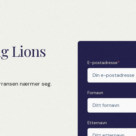
ng Lions
E-postadresse
*
kurransen nærmer seg.
Fornavn
Etternavn