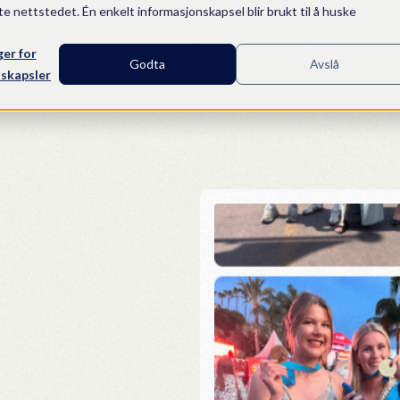
te nettstedet. Én enkelt informasjonskapsel blir brukt til å huske
Kinoreklame
Arrangement
Fi
ger for
Godta
Avslå
skapsler