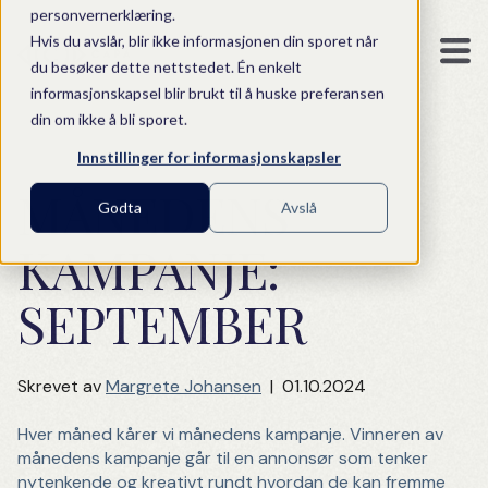
personvernerklæring.
Hvis du avslår, blir ikke informasjonen din sporet når
du besøker dette nettstedet. Én enkelt
informasjonskapsel blir brukt til å huske preferansen
din om ikke å bli sporet.
Innstillinger for informasjonskapsler
MÅNEDENS
Godta
Avslå
KAMPANJE:
SEPTEMBER
Skrevet av
Margrete Johansen
|
01.10.2024
Hver måned kårer vi månedens kampanje. Vinneren av
månedens kampanje går til en annonsør som tenker
nytenkende og kreativt rundt hvordan de kan fremme