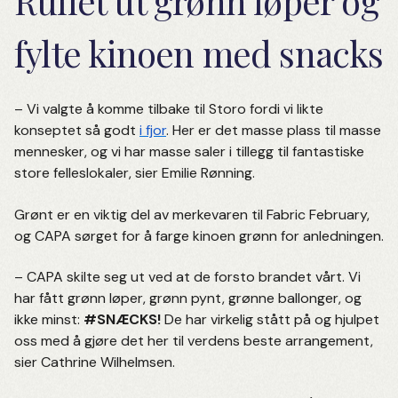
Rullet ut grønn løper og
fylte kinoen med snacks
– Vi valgte å komme tilbake til Storo fordi vi likte
konseptet så godt
i fjor
. Her er det masse plass til masse
mennesker, og vi har masse saler i tillegg til fantastiske
store felleslokaler, sier Emilie Rønning.
Grønt er en viktig del av merkevaren til Fabric February,
og CAPA sørget for å farge kinoen grønn for anledningen.
– CAPA skilte seg ut ved at de forsto brandet vårt. Vi
har fått grønn løper, grønn pynt, grønne ballonger, og
ikke minst:
#SNÆCKS!
De har virkelig stått på og hjulpet
oss med å gjøre det her til verdens beste arrangement,
sier Cathrine Wilhelmsen.