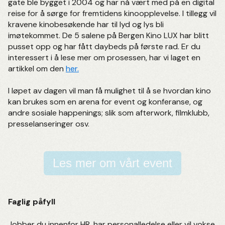
gate ble bygget i 2004 og har nå vært med på en digital
reise for å sørge for fremtidens kinoopplevelse. I tillegg vil
kravene kinobesøkende har til lyd og lys bli
imøtekommet. De 5 salene på Bergen Kino LUX har blitt
pusset opp og har fått daybeds på første rad. Er du
interessert i å lese mer om prosessen, har vi laget en
artikkel om den
her.
I løpet av dagen vil man få mulighet til å se hvordan kino
kan brukes som en arena for event og konferanse, og
andre sosiale happenings; slik som afterwork, filmklubb,
presselanseringer osv.
Les mer om vårt event
Faglig påfyll
Jobber du innenfor HR, har personalledelse eller vil vokse