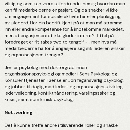
viktig og som kan være utfordrende, nemlig hvordan man
kan få medarbeiderne engasjert. Og da snakker vi ikke
om engasjement for sosiale aktiviteter eller planlegging
av julebord. Har din bedrift kjent på at man må stramme
inn eller endre kompetanse for å imøtekomme markedet,
men at engasjementet ikke gløder internt? Tittel på
foredraget er “It takes two to tango!” - ...men hva må
medarbeiderne ha for å engasjere seg slik lederen ønsker
og organisasjonen trenger?
Jøri er psykolog med doktorgrad innen
organisasjonspsykologi og medier i Sens Psykologi og
Konsulenttjenester. I Sense er Jøri fagansvarlig psykolog,
og jobber til daglig med leder- og organisasjonsutvikling,
lederveiledning, konflikthåndtering, varslingssaker og
kriser, samt som klinisk psykolog.
Nettverking
Det å kunne treffe andre i tilsvarende roller og snakke