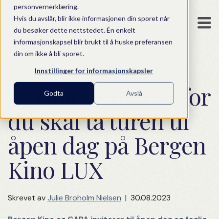
personvernerklæring.
Hvis du avslår, blir ikke informasjonen din sporet når
du besøker dette nettstedet. Én enkelt
informasjonskapsel blir brukt til å huske preferansen
din om ikke å bli sporet.
Innstillinger for informasjonskapsler
3 grunner til hvorfor
Godta
Avslå
du skal ta turen til
åpen dag på Bergen
Kino LUX
Skrevet av
Julie Broholm Nielsen
|
30.08.2023