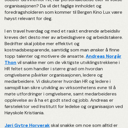
organisasjonen? Da vil det faglige innholdet og
foredragsholderen som kommer til Bergen Kino Lux være
høyst relevant for deg.
I en travel hverdag og med et raskt endrende arbeidsliv
kreves det desto mer av arbeidsgivere og arbeidstakere.
Bedrifter skal jobbe mer effektivt og
kostnadsbesparende, samtidig som man ønsker å finne
topp talenter og motivere de ansatte.
Andreas Norgår
Thon
vil snakke mer om
de viktigste utviklingstrekkene i
HR feltet som handler i større grad om hvordan
omgivelsene påvirker organisasjonen, ledere og
medarbeidere. Vi diskuterer hvordan HR og ledere i
samspill kan sikre utvikling av virksomhetens evne til å
møte utfordringer i omgivelsene, samt medarbeideres
opplevelse av å ha et godt sted og jobb.
Andreas er
førstelektor ved Institutt for ledelse og organisasjon ved
Høyskole Kristiania.
Jøri Gytre Horverak
skal snakke om noe som alltid er